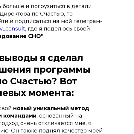
ь больше и погрузиться в детали
Директора по Счастью, то
ти и подписаться на мой телеграм-
v_consult
, где я поделюсь своей
едование CHO"
.
 выводы я сделал
ршения программы
о Счастью? Вот
чевых момента:
 свой
новый уникальный метод
и командами
, основанный на
подход очень откликается мне, я
гию. Он также поднял качество моей