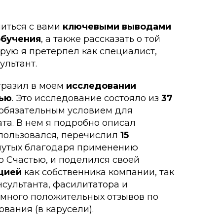
литься с вами
ключевыми выводами
обучения
, а также рассказать о той
рую я претерпел как специалист,
ультант.
тразил в моем
исследовании
тью
. Это исследование состояло из
37
о обязательным условием для
та. В нем я подробно описал
 пользовался, перечислил
15
гнутых благодаря применению
о Счастью, и поделился своей
цией
как собственника компании, так
нсультанта, фасилитатора и
 много положительных отзывов по
вания (в карусели).