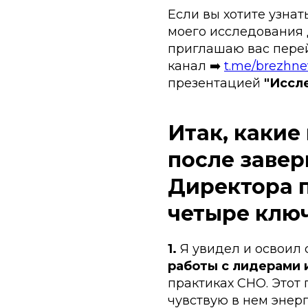
Если вы хотите узнат
моего исследования 
приглашаю вас перей
канал ➡️
t.me/brezhne
презентацией
"Иссл
Итак, какие
после заве
Директора п
четыре клю
1.
Я увидел и освоил
работы с лидерами 
практиках CHO. Этот 
чувствую в нем энер