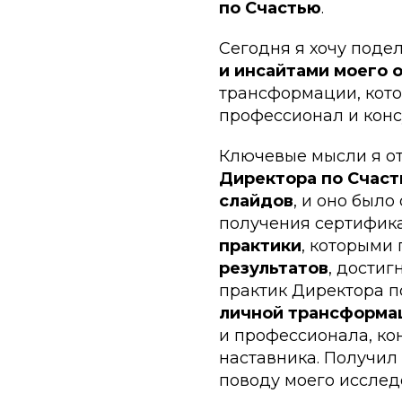
по Счастью
.
Сегодня я хочу поде
и инсайтами моего 
трансформации, кото
профессионал и конс
Ключевые мысли я о
Директора по Счас
слайдов
, и оно был
получения сертифика
практики
, которыми
результатов
, дости
практик Директора п
личной трансформа
и профессионала, ко
наставника. Получил
поводу моего исследо