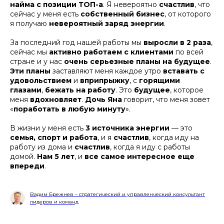
найма с позиции ТОП-а
. Я невероятно
счастлив
, что
сейчас у меня есть
собственный бизнес
, от которого
я получаю
невероятный заряд энергии
.
За последний год нашей работы мы
выросли в 2 раза
,
сейчас мы
активно работаем с клиентами
по всей
стране и у нас
очень серьезные планы на будущее
.
Эти планы
заставляют меня каждое утро
вставать с
удовольствием
и
вприпрыжку
, с
горящими
глазами
,
бежать на работу
. Это
будущее
, которое
меня
вдохновляет
.
Дочь Яна
говорит, что меня зовет
«
поработать в любую минуту
».
В жизни у меня есть
3 источника энергии
— это
семья, спорт и работа
, и я
счастлив
, когда иду на
работу из дома и
счастлив
, когда я иду с работы
домой.
Нам 5 лет
, и
все самое интересное еще
впереди
.
Вадим Брежнев – стратегический и управленческий консультант
лидеров и команд