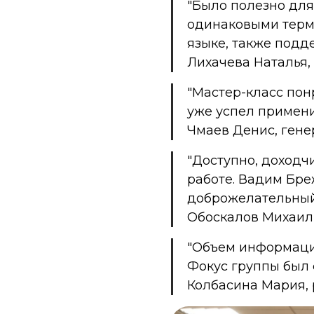
"Было полезно для
одинаковыми терм
языке, также подд
Лихачева Наталья,
"Мастер-класс по
уже успел применит
Чмаев Денис, ген
"Доступно, доходч
работе. Вадим Бр
доброжелательный
Обоскалов Михаил
"Объем информаци
Фокус группы был 
Колбасина Мария, 