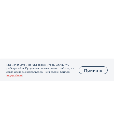
Мы используем файлы cookie, чтобы улучшить
работу сайта. Продолжая пользоваться сайтом, вы
Принять
соглашаетесь с использованием cookie-файлов
[
подробнее
]