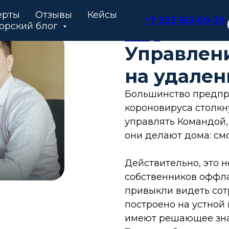
ерты
Отзывы
Кейсы
+7 922 163-69-39
орский блог
Команда
Управлен
на удален
Большинство предпр
короновируса столкну
управлять Командой,
они делают дома: см
Действительно, это 
собственников оффла
привыкли видеть сот
построено на устной
имеют решающее знач