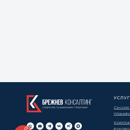
УСЛУ
Сессия
планир
Корпор
руково