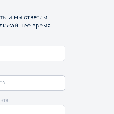
кты и мы ответим
ближайшее время
очта