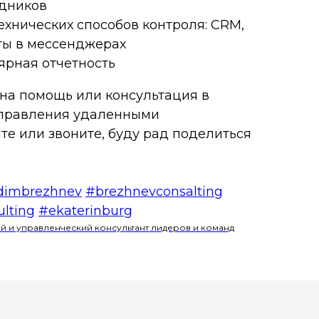
удников
ехнических способов контроля: CRM,
аты в мессенджерах
ярная отчетность
жна помощь или консультация в
управления удаленными
те или звоните, буду рад поделиться
dimbrezhnev
#brezhnevconsalting
lting
#ekaterinburg
й и управленческий консультант лидеров и команд