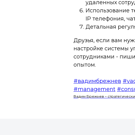
удаленных сотр
Использование т
IP телефония, ч
Детальная регул
Друзья, если вам ну
настройке системы 
сотрудниками - пиши
опытом.
#вадимбрежнев
#va
#management
#consu
Вадим Брежнев – стратегически