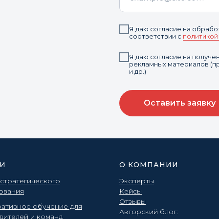
Я даю согласие на обрабо
соответствии с
политикой
Я даю согласие на получ
рекламных материалов (пр
и др.)
Оставить заявку
ГИ
О КОМПАНИИ
 стратегического
Эксперты
ования
Кейсы
Отзывы
ативное обучение для
Авторский блог:
дителей и команд