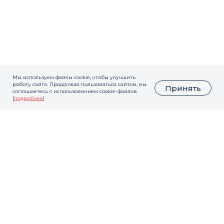
Мы используем файлы cookie, чтобы улучшить
работу сайта. Продолжая пользоваться сайтом, вы
Принять
соглашаетесь с использованием cookie-файлов
[
подробнее
]
У вас остались
вопросы?