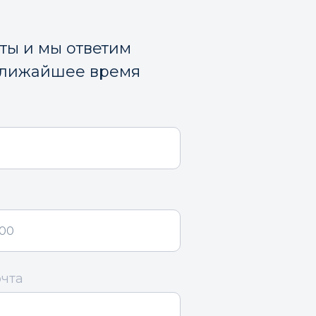
кты и мы ответим
ближайшее время
очта