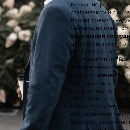
внимание роли систе
сталкиваюсь и с обр
просит оценить недо
системе, но при этом
персоналии сотруд
данной системе. И эт
является
односторо
Мы, в компании
"Бре
бизнесе важны три э
вторым –
личность
, 
без
персонала
не см
неэффективны и неу
элементом между
си
культура
– культурна
поддерживает
личн
наоборот, негативно