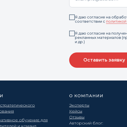
Я даю согласие на обрабо
соответствии с
политикой
Я даю согласие на получ
рекламных материалов (пр
и др.)
Оставить заявку
ГИ
О КОМПАНИИ
 стратегического
Эксперты
ования
Кейсы
Отзывы
ативное обучение для
Авторский блог:
дителей и команд