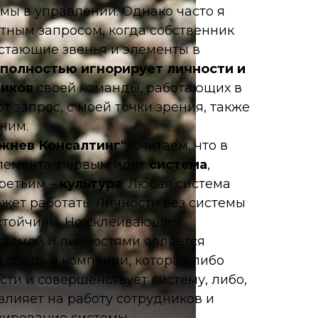
мы в управлении. Однако часто я
атным запросом, когда собственник
стающие звенья и элементы в
полностью игнорирует личности и
ников
своей команды, работающих в
от запрос, с моей точки зрения, также
нним
.
жнев Консалтинг"
, считаем, что в
лемента: первым идет
система
,
третьим –
культура
. Любая
система
ожет работать.
Личности
без
системы
стойчивы. Но склеивающим
стемой
и
личностями
является
я среда в компании, которая либо
ости
и совершенствует
систему
, либо,
 влияет на работу
сотрудников
и