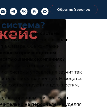
Обратный звонок
 система?
ся
диагностикой системы
омпаниях: одна расположена в
ая в
Самаре
. Обе компании
ленным производством
.
исать о данных компаниях?
обственников относительно
ики системы управления звучит так:
ость наших управленцев. Находятся
ах и соответствуют ли должностям,
т?".
с
односторонним
, поскольку он
чительно на персонале
, не уделяя