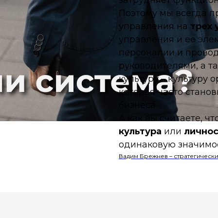
затрудняет функцио
Поэтому мы всегда п
управления на
трех 
управления
и ее эле
персоналии
и провод
руководителями, а т
культуру
– культуру о
которая часто стано
бизнеса.
А как вы считаете, ч
культура
или
личнос
одинаковую значимо
Вадим Брежнев – стратегически