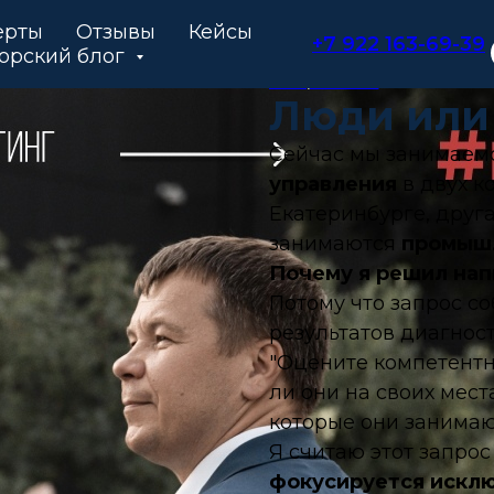
ерты
Отзывы
Кейсы
+7 922 163-69-39
орский блог
Из практики
Люди или
Сейчас мы занимаем
управления
в двух к
Екатеринбурге
, друг
занимаются
промыш
Почему я решил нап
Потому что запрос с
результатов диагност
"Оцените компетентн
ли они на своих мест
которые они занимаю
Я считаю этот запро
фокусируется исклю