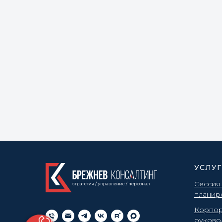
УСЛУ
Сессия
планир
Корпор
руково