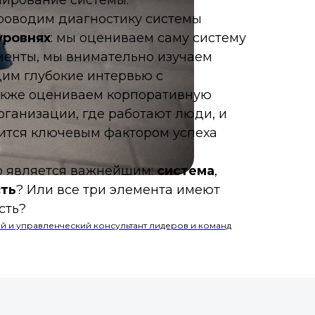
нирование
системы
.
роводим диагностику системы
уровнях
: мы оцениваем саму
систему
менты, мы внимательно
изучаем
им глубокие интервью с
акже
оцениваем корпоративную
рганизации, где работают люди, и
вится ключевым фактором успеха
то является важнейшим:
система
,
ть
? Или все три элемента имеют
сть?
й и управленческий консультант лидеров и команд