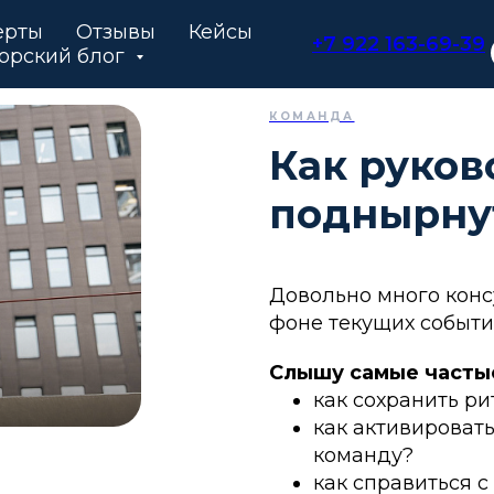
ерты
Отзывы
Кейсы
+7 922 163-69-39
орский блог
КОМАНДА
Как руко
поднырну
Довольно много кон
фоне текущих событи
Слышу самые часты
как сохранить р
как активировать
команду?
как справиться с