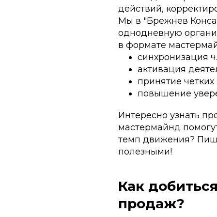
действий, корректир
Мы в "Брежнев Конс
однодневную органи
в формате мастермай
синхронизация ч
активация деяте
принятие четких
повышение увере
Интересно узнать про
мастермайнд помогут
темп движения? Пиши
полезными!
Как добитьс
продаж?