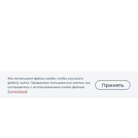
Мы используем файлы cookie, чтобы улучшить
работу сайта. Продолжая пользоваться сайтом, вы
Принять
соглашаетесь с использованием cookie-файлов
[
подробнее
]