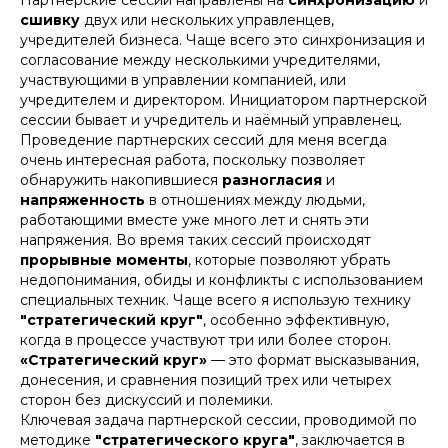
сшивку
двух или нескольких управленцев,
учредителей бизнеса. Чаще всего это синхронизация и
согласование
между несколькими учредителями
,
участвующими в управлении компанией, или
учредителем
и
директором
. Инициатором партнерской
сессии бывает и учредитель и наёмный управленец.
Проведение партнерских сессий для меня всегда
очень интересная работа
, поскольку позволяет
обнаружить накопившиеся
разногласия
и
напряженность
в отношениях между людьми,
работающими вместе уже много лет и снять эти
напряжения. Во время таких сессий происходят
прорывные моменты
, которые позволяют убрать
недопонимания
,
обиды
и
конфликты
с использованием
специальных техник. Чаще всего я использую технику
"стратегический круг"
, особенно эффективную,
когда в процессе участвуют три или более сторон.
«Стратегический круг»
— это формат высказывания,
донесения, и сравнения позиций трех или четырех
сторон без дискуссий и полемики.
Ключевая задача партнерской сессии, проводимой по
методике
"стратегического круга"
, заключается в