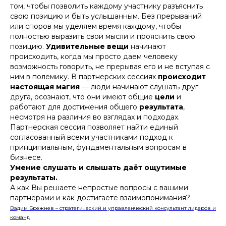
том, чтобы
позволить каждому участнику разъяснить
свою позицию и быть услышанным
. Без прерываний
или споров мы уделяем время каждому, чтобы
полностью выразить свои мысли и прояснить свою
позицию.
Удивительные вещи
начинают
происходить, когда мы просто даем человеку
возможность говорить, не прерывая его и не вступая с
ним в полемику. В партнерских сессиях
происходит
настоящая магия
— люди начинают
слушать
друг
друга,
осознают
, что они имеют общие
цели
и
работают
для достижения общего
результата
,
несмотря на различия во взглядах и подходах.
Партнерская сессия позволяет найти единый
согласованный всеми участниками подход к
принципиальным, фундаментальным вопросам в
бизнесе.
Умение слушать и слышать даёт ощутимые
результаты.
А как Вы решаете непростые вопросы с вашими
партнерами и как достигаете
взаимопонимания
?
Вадим Брежнев – стратегический и управленческий консультант лидеров и
команд