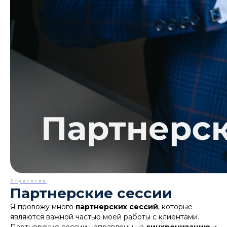
Стратегия
Партнерские сессии
Я провожу много
партнерских сессий
, которые
являются важной частью моей работы с клиентами.
Партнерские сессии направлены на
синхронизацию
и