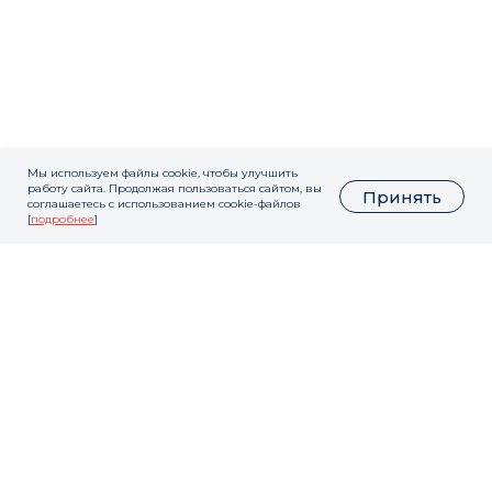
Мы используем файлы cookie, чтобы улучшить
работу сайта. Продолжая пользоваться сайтом, вы
Принять
соглашаетесь с использованием cookie-файлов
[
подробнее
]
У вас остались
вопросы?