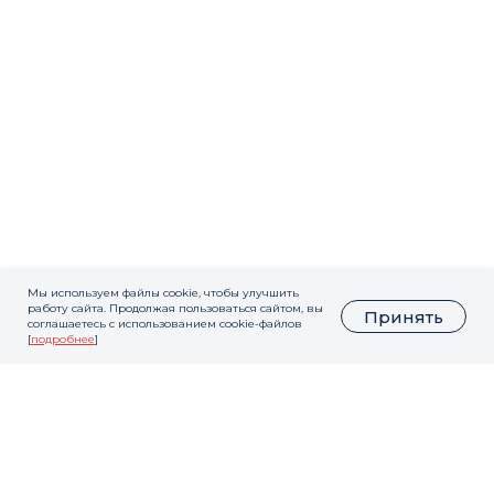
Мы используем файлы cookie, чтобы улучшить
работу сайта. Продолжая пользоваться сайтом, вы
Принять
соглашаетесь с использованием cookie-файлов
[
подробнее
]