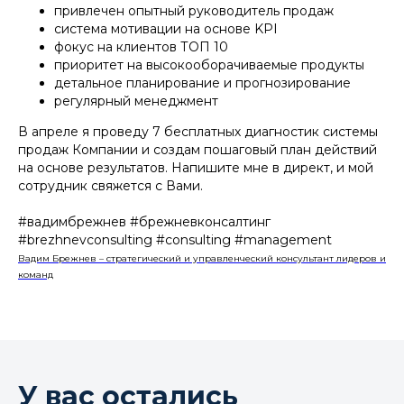
привлечен опытный руководитель продаж
система мотивации на основе KPI
фокус на клиентов ТОП 10
приоритет на высокооборачиваемые продукты
детальное планирование и прогнозирование
регулярный менеджмент
В апреле я проведу 7 бесплатных диагностик системы
продаж Компании и создам пошаговый план действий
на основе результатов. Напишите мне в директ, и мой
сотрудник свяжется с Вами.
#вадимбрежнев #брежневконсалтинг
#brezhnevconsulting #consulting #management
Вадим Брежнев – стратегический и управленческий консультант лидеров и
команд
У вас остались