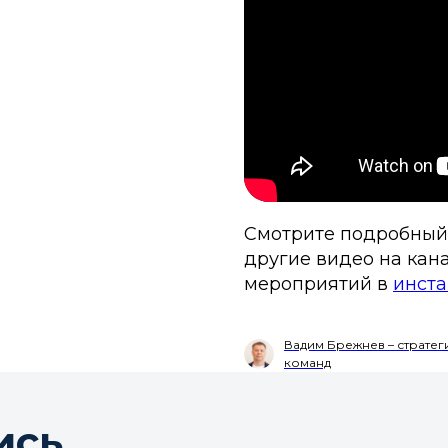
Смотрите подробный о
другие видео на кана
мероприятий в
инст
Вадим Брежнев – стратег
команд
ись