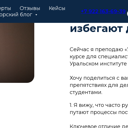
ЛИДЕРСТВО
ерты
Отзывы
Кейсы
+7 922 163-69-39
Почему р
орский блог
избегают
Сейчас я преподаю «
курсе для специалис
Уральском институте
Хочу поделиться с в
препятствиях для де
студентами.
1. Я вижу, что часто
путают процессы пос
Ключевое отличие де