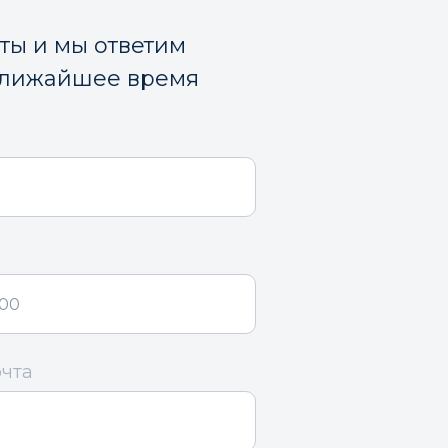
кты и мы ответим
ближайшее время
очта