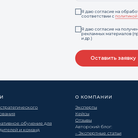
Я даю согласие на обрабо
соответствии с
политикой
Я даю согласие на получ
рекламных материалов (пр
и др.)
Оставить заявку
ГИ
О КОМПАНИИ
 стратегического
Эксперты
ования
Кейсы
Отзывы
ативное обучение для
Авторский блог:
дителей и команд
– Экспертные статьи