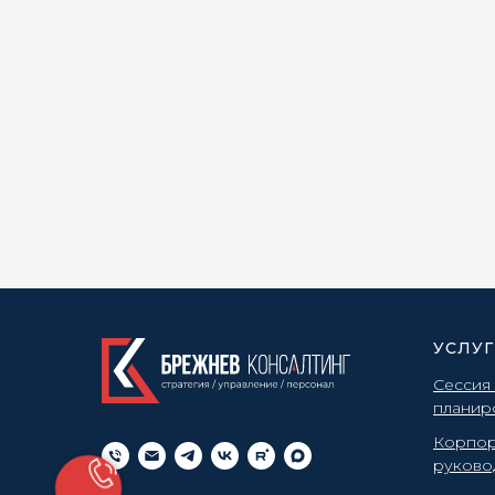
УСЛУ
Сессия
планир
Корпор
руково