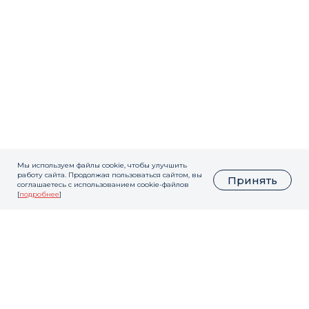
Мы используем файлы cookie, чтобы улучшить
работу сайта. Продолжая пользоваться сайтом, вы
Принять
соглашаетесь с использованием cookie-файлов
[
подробнее
]